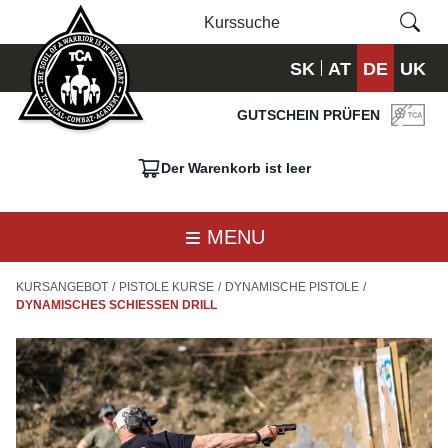
SK
AT
DE
UK
GUTSCHEIN PRÜFEN
Der Warenkorb ist leer
MENU
KURSANGEBOT
/
PISTOLE KURSE
/
DYNAMISCHE PISTOLE
/
DYNAMISCHES SCHIESSEN DRILL