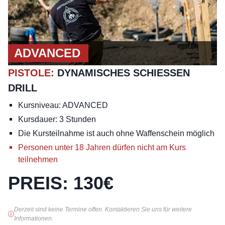
ADVANCED
PISTOLE
:
DYNAMISCHES SCHIESSEN D
RILL
Kursniveau: ADVANCED
Kursdauer: 3 Stunden
Die Kursteilnahme ist auch ohne Waffenschein möglich
Personen unter 18 Jahren dürfen nicht am Kurs
teilnehmen
PREIS
:
130
€
Derzeit sind keine Termine offen. Kontaktieren Sie uns für weitere
Informationen.