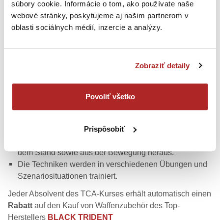
súbory cookie. Informácie o tom, ako používate naše
Der Restbetrag für Munition und Waffenmiete ist am
webové stránky, poskytujeme aj našim partnerom v
Kurstag ausschließlich bar vor Ort zu bezahlen. Jeder
oblasti sociálnych médií, inzercie a analýzy.
Teilnehmer erhält einen ordnungsgemäßen Kassenbon.
Wenn Sie eine Rechnung (FA) benötigen, kontaktieren
Sie uns bitte im Voraus.
Zobraziť detaily
KURSINHALTE
Ziel des Kurses ist es, die Techniken aus dem
Povoliť všetko
Hauptkurs zu wiederholen und zu üben. Bei der
Ausführung der Techniken konzentrieren Sie sich auf
die Genauigkeit der Ausführung, die Geschwindigkeit
Prispôsobiť
der Bewegung und die Genauigkeit des Schießens aus
dem Stand sowie aus der Bewegung heraus.
Die Techniken werden in verschiedenen Übungen und
Szenariosituationen trainiert.
Jeder Absolvent des TCA-Kurses erhält automatisch einen
Rabatt
auf den Kauf von Waffenzubehör des Top-
Herstellers
BLACK TRIDENT