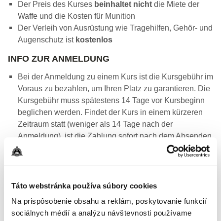
Der Preis des Kurses
beinhaltet nicht
die Miete der
Waffe und die Kosten für Munition
Der Verleih von Ausrüstung wie Tragehilfen, Gehör- und
Augenschutz ist
kostenlos
INFO ZUR ANMELDUNG
Bei der Anmeldung zu einem Kurs ist die Kursgebühr im
Voraus zu bezahlen, um Ihren Platz zu garantieren. Die
Kursgebühr muss spätestens 14 Tage vor Kursbeginn
beglichen werden. Findet der Kurs in einem kürzeren
Zeitraum statt (weniger als 14 Tage nach der
Anmeldung), ist die Zahlung sofort nach dem Absenden
der Anmeldung erforderlich.
Eine Rückerstattung erfolgt nur, wenn der Kurs von TCA
abgesagt wird oder wenn es zu einer Terminänderung
seitens des Veranstalters kommt. Kann der Teilnehmer
Táto webstránka používa súbory cookies
nicht am Kurs teilnehmen, wird die Kursgebühr nicht
Na prispôsobenie obsahu a reklám, poskytovanie funkcií
zurückerstattet, sondern in Form eines Guthabens auf
sociálnych médií a analýzu návštevnosti používame
einen Ersatztermin übertragen.