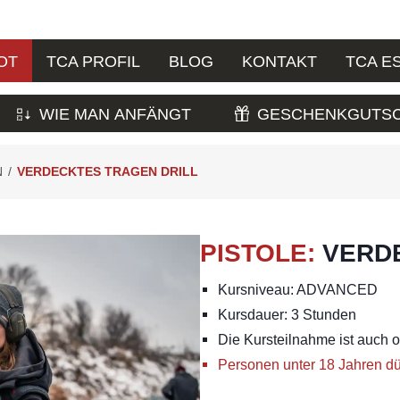
OT
TCA PROFIL
BLOG
KONTAKT
TCA E
WIE MAN ANFÄNGT
GESCHENKGUTSC
N
/
VERDECKTES TRAGEN DRILL
PISTOLE
:
VERD
Kursniveau: ADVANCED
Kursdauer: 3 Stunden
Die Kursteilnahme ist auch 
Personen unter 18 Jahren dü