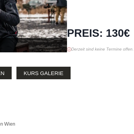
PREIS
:
130
€
Derzeit sind keine Termine offen.
EN
KURS GALERIE
on Wien