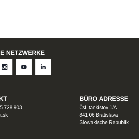
LE NETZWERKE
KT
BÜRO ADRESSE
5 728 903
Čsl. tankistov 1/A
a.sk
841 06 Bratislava
Slowakische Republik