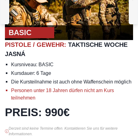
BASIC
M
PISTOLE / GEWEHR
:
TAKTISCHE WOCHE
D
M
BASIC
PISTOLE / GEWEHR
:
TAKTISCHE WOCHE
JASNÁ
Kursniveau: BASIC
Kursdauer: 6 Tage
Die Kursteilnahme ist auch ohne Waffenschein möglich
Personen unter 18 Jahren dürfen nicht am Kurs
teilnehmen
PREIS
:
990
€
Derzeit sind keine Termine offen. Kontaktieren Sie uns für weitere
Informationen.