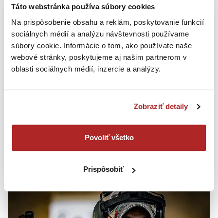
Táto webstránka používa súbory cookies
Na prispôsobenie obsahu a reklám, poskytovanie funkcií
sociálnych médií a analýzu návštevnosti používame
súbory cookie. Informácie o tom, ako používate naše
webové stránky, poskytujeme aj našim partnerom v
oblasti sociálnych médií, inzercie a analýzy.
Zobraziť detaily
Povoliť všetko
TCA CHEF INSTRUCTOR
PROFESSIONELLER ANSATZ UND ERFAHRUNG
Prispôsobiť