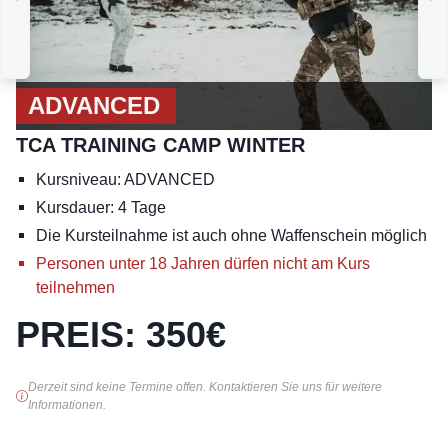
ADVANCED
B
TCA TRAINING CAMP
SOMMER
ADVANCED
TCA TRAINING CAMP WINTER
Kursniveau: ADVANCED
Kursdauer: 4 Tage
Die Kursteilnahme ist auch ohne Waffenschein möglich
Personen unter 18 Jahren dürfen nicht am Kurs
teilnehmen
PREIS
:
350
€
Derzeit sind keine Termine offen. Kontaktieren Sie uns für weitere
Informationen.