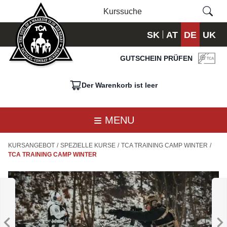
SK
AT
DE
UK
GUTSCHEIN PRÜFEN
Der Warenkorb ist leer
MENU
KURSANGEBOT
/
SPEZIELLE KURSE
/
TCA TRAINING CAMP WINTER
/
TCA TRAINING CAMP WINTER