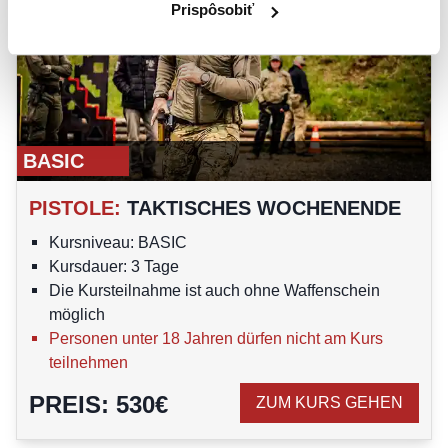
Prispôsobiť
BASIC
PISTOLE
:
TAKTISCHES WOCHENENDE
Kursniveau: BASIC
Kursdauer: 3 Tage
Die Kursteilnahme ist auch ohne Waffenschein
möglich
Personen unter 18 Jahren dürfen nicht am Kurs
teilnehmen
PREIS
:
530
€
ZUM KURS GEHEN