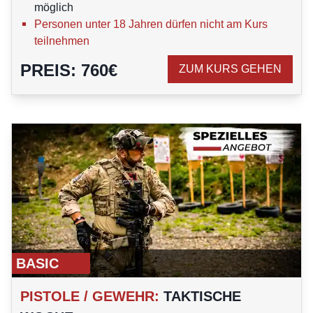
möglich
Personen unter 18 Jahren dürfen nicht am Kurs
teilnehmen
PREIS
:
760
€
ZUM KURS GEHEN
BASIC
PISTOLE / GEWEHR
:
TAKTISCHE