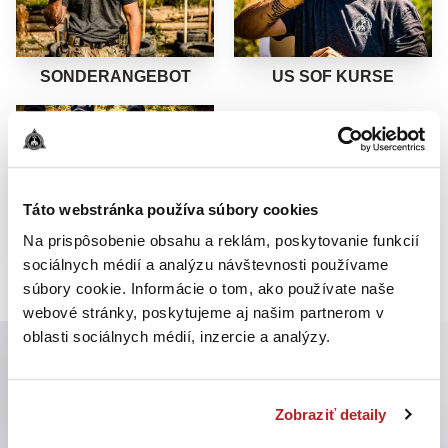
SONDERANGEBOT
US SOF KURSE
ZEIG MEHR
Táto webstránka používa súbory cookies
Na prispôsobenie obsahu a reklám, poskytovanie funkcií
sociálnych médií a analýzu návštevnosti používame
TEAMBUILDING
súbory cookie. Informácie o tom, ako používate naše
webové stránky, poskytujeme aj našim partnerom v
oblasti sociálnych médií, inzercie a analýzy.
SIND SIE NEU HIER? AUSGEZEICHNET!
MÖCHTEN SIE WISSEN, WIE MAN BEI TCA
BEGINNEN KANN?
Zobraziť detaily