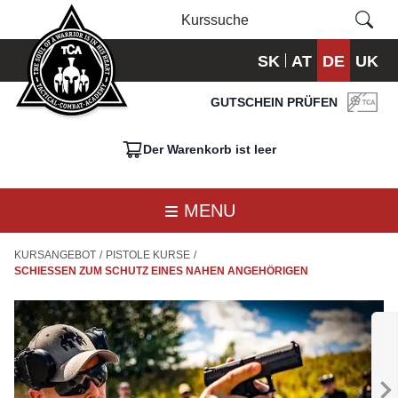
SK
AT
DE
UK
GUTSCHEIN PRÜFEN
Der Warenkorb ist leer
MENU
KURSANGEBOT
/
PISTOLE KURSE
/
SCHIESSEN ZUM SCHUTZ EINES NAHEN ANGEHÖRIGEN