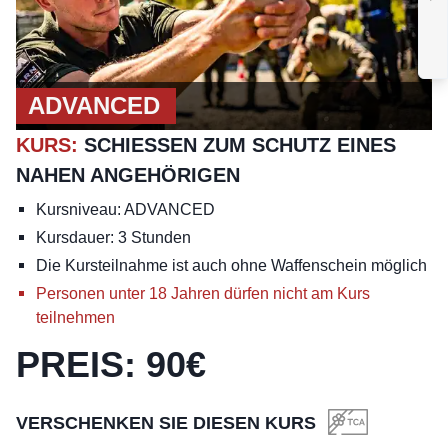
B
ADVANCED
KURS
:
SCHIESSEN ZUM SCHUTZ EINES N
AHEN ANGEHÖRIGEN
Kursniveau: ADVANCED
Kursdauer: 3 Stunden
Die Kursteilnahme ist auch ohne Waffenschein möglich
Personen unter 18 Jahren dürfen nicht am Kurs
teilnehmen
PREIS
:
90
€
VERSCHENKEN SIE DIESEN KURS