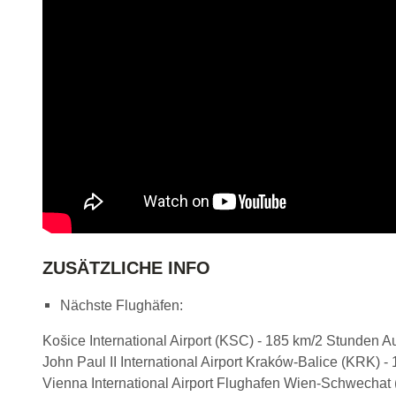
ZUSÄTZLICHE INFO
Nächste Flughäfen:
Košice International Airport (KSC) - 185 km/2 Stunden Au
John Paul II International Airport Kraków-Balice (KRK) 
Vienna International Airport Flughafen Wien-Schwechat 