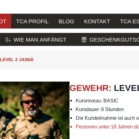
OT
TCA PROFIL
BLOG
KONTAKT
TCA E
WIE MAN ANFÄNGT
GESCHENKGUTSC
LEVEL 2 JASNÁ
GEWEHR
:
LEVE
Kursniveau: BASIC
Kursdauer: 6 Stunden
Die Kursteilnahme ist auch 
Personen unter 18 Jahren dü