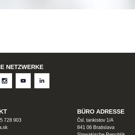
LE NETZWERKE
KT
BÜRO ADRESSE
5 728 903
Čsl. tankistov 1/A
a.sk
841 06 Bratislava
Slowakische Republik