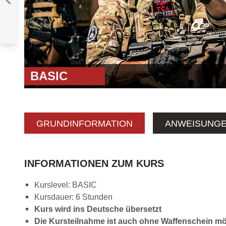
BASIC
R
:
LEVEL 1 JASNÁ
BASIC
GRUNDINFORMATION
ANWEISUNG
INFORMATIONEN ZUM KURS
Kurslevel: BASIC
Kursdauer: 6 Stunden
Kurs wird ins Deutsche übersetzt
Die Kursteilnahme ist auch ohne Waffenschein mö