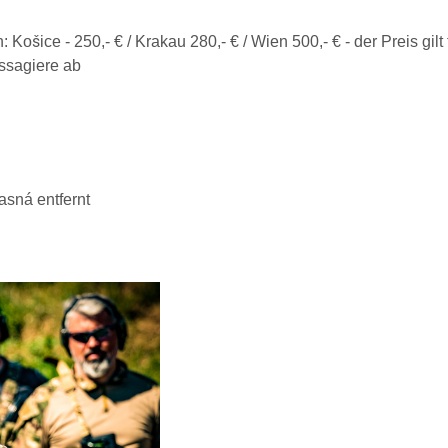
ošice - 250,- € / Krakau 280,- € / Wien 500,- € - der Preis gil
ssagiere ab
sná entfernt