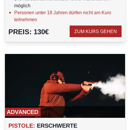
möglich
Personen unter 18 Jahren dürfen nicht am Kurs
teilnehmen
PREIS
:
130
€
ZUM KURS GEHEN
ADVANCED
PISTOLE
:
ERSCHWERTE