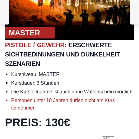
ADVANCED
M
PISTOLE
:
ERSCHWERTE
SICHTBEDINUNGEN UND
DUNKELHEIT 2
MASTER
PISTOLE / GEWEHR
:
ERSCHWERTE
SICHTBEDINUNGEN UND DUNKELHEIT
SZENARIEN
Kursniveau: MASTER
Kursdauer: 3 Stunden
Die Kursteilnahme ist auch ohne Waffenschein möglich
Personen unter 18 Jahren dürfen nicht am Kurs
teilnehmen
PREIS
:
130
€