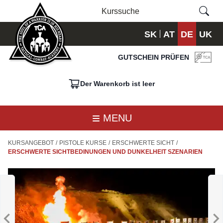
SK
AT
DE
UK
GUTSCHEIN PRÜFEN
Der Warenkorb ist leer
MENU
KURSANGEBOT
/
PISTOLE KURSE
/
ERSCHWERTE SICHT
/
ERSCHWERTE SICHTBEDINUNGEN UND DUNKELHEIT SZENARIEN