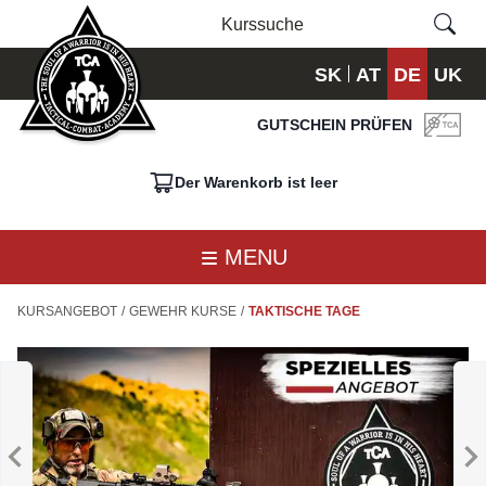
SK
AT
DE
UK
GUTSCHEIN PRÜFEN
Der Warenkorb ist leer
MENU
KURSANGEBOT
/
GEWEHR KURSE
/
TAKTISCHE TAGE
BASIC
B