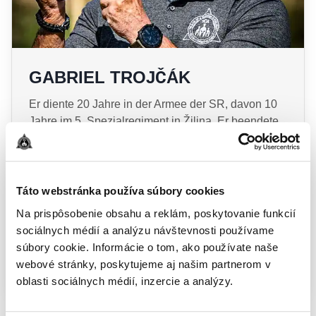
GABRIEL TROJČÁK
Er diente 20 Jahre in der Armee der SR, davon 10
Jahre im 5. Spezialregiment in Žilina. Er beendete
seine berufliche Laufbahn als Schieß- und
Taktiklehrer.
Er absolvierte Lehrseminare und
Táto webstránka používa súbory cookies
Trainingsprogramme bei US-Spezialeinheiten, bei
Na prispôsobenie obsahu a reklám, poskytovanie funkcií
britischen und israelischen Spezialeinheiten.
sociálnych médií a analýzu návštevnosti používame
Gegründete Tactical Combat Academy im Jahr
súbory cookie. Informácie o tom, ako používate naše
2014.
webové stránky, poskytujeme aj našim partnerom v
oblasti sociálnych médií, inzercie a analýzy.