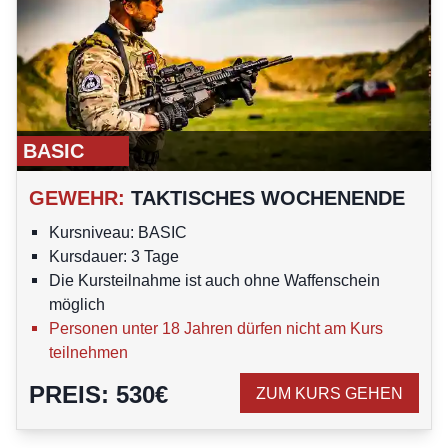
BASIC
GEWEHR
:
TAKTISCHES WOCHENENDE
Kursniveau: BASIC
Kursdauer: 3 Tage
Die Kursteilnahme ist auch ohne Waffenschein
möglich
Personen unter 18 Jahren dürfen nicht am Kurs
teilnehmen
PREIS
:
530
€
ZUM KURS GEHEN