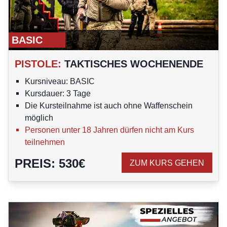
BASIC
PISTOLE
:
TAKTISCHES WOCHENENDE
Kursniveau: BASIC
Kursdauer: 3 Tage
Die Kursteilnahme ist auch ohne Waffenschein
möglich
Personen unter 18 Jahren dürfen nicht am Kurs
teilnehmen
PREIS
:
530
€
ZUM KURS GEHEN