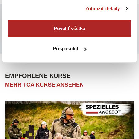
Zobraziť detaily
SIND SIE NEU HIER? AUSGEZEICHNET!
MÖCHTEN SIE WISSEN, WIE MAN BEI TCA
Povoliť všetko
BEGINNEN KANN?
WIE MAN TCA KURSE BEGINNT
Prispôsobiť
EMPFOHLENE KURSE
MEHR TCA KURSE ANSEHEN