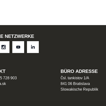
LE NETZWERKE
KT
BÜRO ADRESSE
5 728 903
Čsl. tankistov 1/A
a.sk
841 06 Bratislava
Slowakische Republik