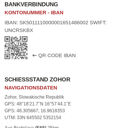
BANKVERBINDUNG
KONTONUMMER - IBAN
IBAN: SK5011110000001651486002 SWIFT:
UNCRSKBX
QR CODE IBAN
SCHIESSSTAND ZOHOR
NAVIGATIONSDATEN
Zohor, Slowakische Republik
GPS: 48°18'21.7"N 16°57'44.1"E
GPS: 48.305667, 16.9618353
UTM: 33N 645502 5352154
Aus Bratislava
(E65)
25km