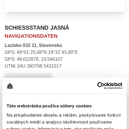
SCHIESSSTAND JASNÁ
NAVIGATIONSDATEN
Lazisko 032 11, Slovensko
GPS: 49°01´25.08″N 19°32´45.90″E
GPS: 49.022878, 19.546107
UTM: 34U 393708 5431017
NAVIGIEREN
Táto webstránka používa súbory cookies
Na prispôsobenie obsahu a reklám, poskytovanie funkcií
sociálnych médií a analýzu návštevnosti používame
súbory cookie. Informácie o tom, ako používate naše