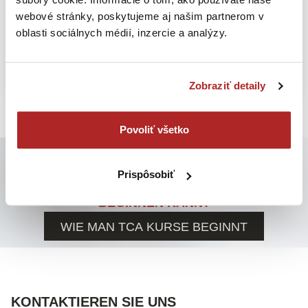
webové stránky, poskytujeme aj našim partnerom v
oblasti sociálnych médií, inzercie a analýzy.
Zobraziť detaily
Povoliť všetko
SIND SIE NEU HIER? AUSGEZEICHNET!
Prispôsobiť
MÖCHTEN SIE WISSEN, WIE MAN BEI TCA
BEGINNEN KANN?
WIE MAN TCA KURSE BEGINNT
KONTAKTIEREN SIE UNS