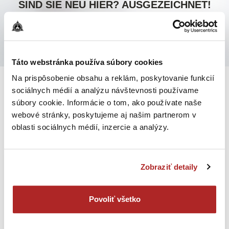
SIND SIE NEU HIER? AUSGEZEICHNET!
MÖCHTEN SIE WISSEN, WIE MAN BEI TCA
BEGINNEN KANN?
WIE MAN TCA KURSE BEGINNT
Táto webstránka používa súbory cookies
Na prispôsobenie obsahu a reklám, poskytovanie funkcií
sociálnych médií a analýzu návštevnosti používame
EMPFOHLENE KURSE
súbory cookie. Informácie o tom, ako používate naše
webové stránky, poskytujeme aj našim partnerom v
MEHR TCA KURSE ANSEHEN
oblasti sociálnych médií, inzercie a analýzy.
Zobraziť detaily
Povoliť všetko