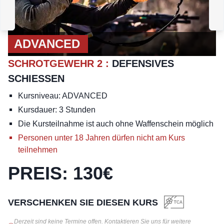
SCHROTGEWEHR 1
:
GRUNDLEGENDE
MANIPULATION
T
ADVANCED
SCHROTGEWEHR 2
:
DEFENSIVES
SCHIESSEN
Kursniveau: ADVANCED
Kursdauer: 3 Stunden
Die Kursteilnahme ist auch ohne Waffenschein möglich
Personen unter 18 Jahren dürfen nicht am Kurs
teilnehmen
PREIS
:
130
€
VERSCHENKEN SIE DIESEN KURS
Derzeit sind keine Termine offen. Kontaktieren Sie uns für weitere