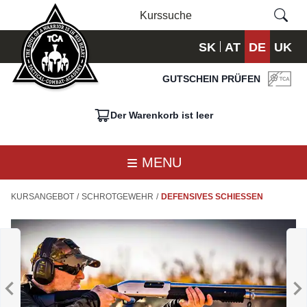
SK
AT
DE
UK
GUTSCHEIN PRÜFEN
Der Warenkorb ist leer
MENU
KURSANGEBOT
/
SCHROTGEWEHR
/
DEFENSIVES SCHIESSEN
BASIC
B