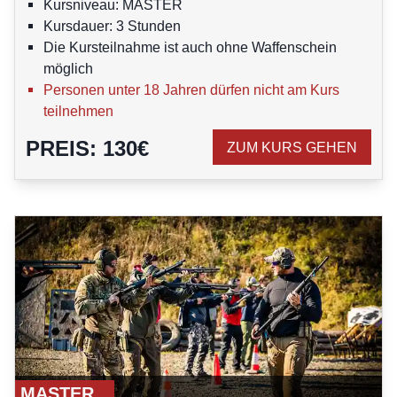
Kursniveau: MASTER
Kursdauer: 3 Stunden
Die Kursteilnahme ist auch ohne Waffenschein
möglich
Personen unter 18 Jahren dürfen nicht am Kurs
teilnehmen
PREIS
:
130
€
ZUM KURS GEHEN
MASTER