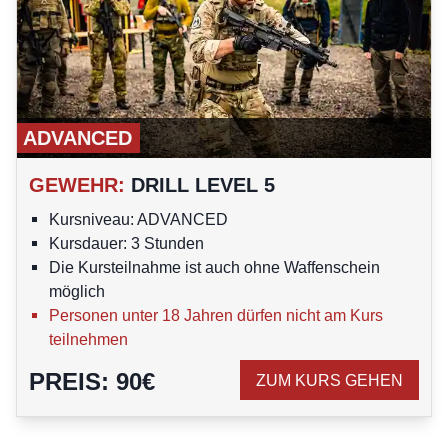
ADVANCED
GEWEHR
:
DRILL LEVEL 5
Kursniveau: ADVANCED
Kursdauer: 3 Stunden
Die Kursteilnahme ist auch ohne Waffenschein
möglich
Personen unter 18 Jahren dürfen nicht am Kurs
teilnehmen
PREIS
:
90
€
ZUM KURS GEHEN