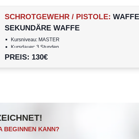
SCHROTGEWEHR / PISTOLE
:
WAFFE
SEKUNDÄRE WAFFE
Kursniveau: MASTER
Kursdauer: 3 Stunden
Die Kursteilnahme ist auch ohne Waffenschein möglich
PREIS
:
130
€
Personen unter 18 Jahren dürfen nicht am Kurs teilnehme
ZEICHNET!
CA BEGINNEN KANN?