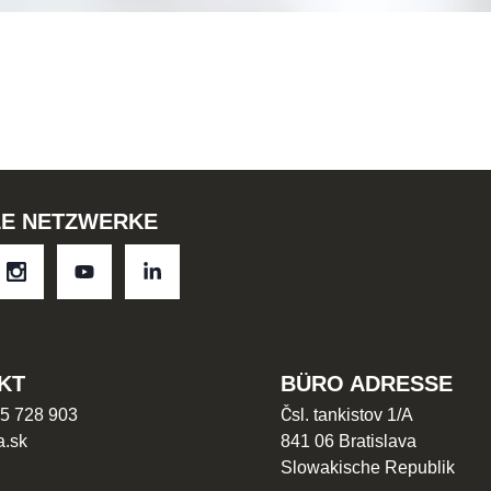
LE NETZWERKE
KT
BÜRO ADRESSE
5 728 903
Čsl. tankistov 1/A
a.sk
841 06 Bratislava
Slowakische Republik