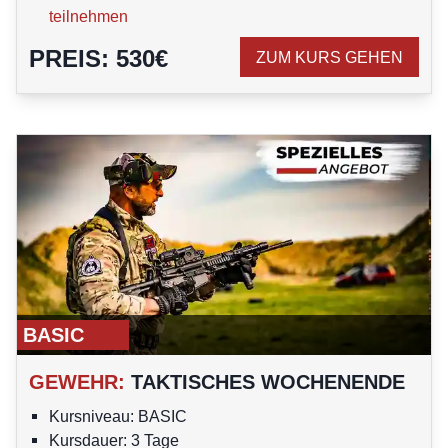
teilnehmen
PREIS
:
530
€
ZUM KURS GEHEN
BASIC
GEWEHR
:
TAKTISCHES WOCHENENDE
Kursniveau: BASIC
Kursdauer: 3 Tage