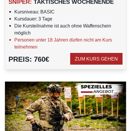
SNIPER
:
TAKTISCHES WOCHENENDE
Kursniveau: BASIC
Kursdauer: 3 Tage
Die Kursteilnahme ist auch ohne Waffenschein
möglich
Personen unter 18 Jahren dürfen nicht am Kurs
teilnehmen
PREIS
:
760
€
ZUM KURS GEHEN