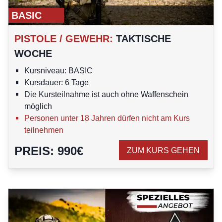
BASIC
PISTOLE / GEWEHR
:
TAKTISCHE
WOCHE
Kursniveau: BASIC
Kursdauer: 6 Tage
Die Kursteilnahme ist auch ohne Waffenschein
möglich
Personen unter 18 Jahren dürfen nicht am Kurs
teilnehmen
PREIS
:
990
€
ZUM KURS GEHEN