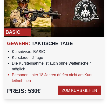
BASIC
GEWEHR
:
TAKTISCHE TAGE
Kursniveau: BASIC
Kursdauer: 3 Tage
Die Kursteilnahme ist auch ohne Waffenschein
möglich
Personen unter 18 Jahren dürfen nicht am Kurs
teilnehmen
PREIS
:
530
€
ZUM KURS GEHEN