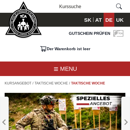
SK
AT
DE
UK
GUTSCHEIN PRÜFEN
Der Warenkorb ist leer
MENU
KURSANGEBOT
/
TAKTISCHE WOCHE
/
TAKTISCHE WOCHE
MASTER
B