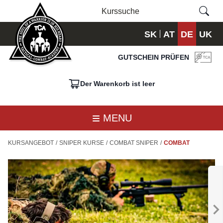
SK
AT
DE
UK
GUTSCHEIN PRÜFEN
Der Warenkorb ist leer
MENU
KURSANGEBOT
/
SNIPER KURSE
/
COMBAT SNIPER
/
COMBAT
A