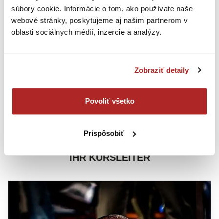
súbory cookie. Informácie o tom, ako používate naše
webové stránky, poskytujeme aj našim partnerom v
oblasti sociálnych médií, inzercie a analýzy.
Zobraziť detaily
Personen, die wegen eines Gewaltverbrechens verurteilt
wurden, Mitglied einer extremistischen Organisation oder
einer Organisation sind, welche die grundlegenden
Povoliť všetko
Menschenrechte nicht anerkennen, sind von der
Teilnahme an TCA Kursen ausgeschlossen.
Prispôsobiť
IHR KURSLEITER