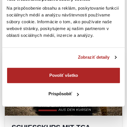
Na prispôsobenie obsahu a reklám, poskytovanie funkcií
sociálnych médií a analýzu návštevnosti používame
ÄHNLICHE ARTIKEL
súbory cookie. Informácie o tom, ako používate naše
SCHARFE ARTIKEL UND INTERVIEWS AUS DER
webové stránky, poskytujeme aj našim partnerom v
WELT VON TCA
oblasti sociálnych médií, inzercie a analýzy.
Zobraziť detaily
Povoliť všetko
Prispôsobiť