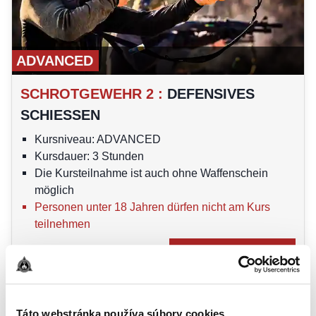
ADVANCED
SCHROTGEWEHR 2
:
DEFENSIVES
SCHIESSEN
Kursniveau: ADVANCED
Kursdauer: 3 Stunden
Die Kursteilnahme ist auch ohne Waffenschein
möglich
Personen unter 18 Jahren dürfen nicht am Kurs
teilnehmen
PREIS
:
130
€
ZUM KURS GEHEN
Táto webstránka používa súbory cookies