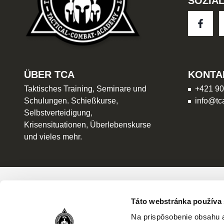
SOZIA
ÜBER TCA
KONTA
Taktisches Training, Seminare und
+421 90
Schulungen. Schießkurse,
info@tc
Selbstverteidigung,
Krisensituationen, Überlebenskurse
und vieles mehr.
MÖCHTEN SIE NEWS ERHAL
Táto webstránka používa
BEGLEITEN SIE UNS!
Na prispôsobenie obsahu a