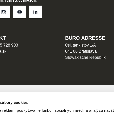
LE NETZWERKE
KT
BÜRO ADRESSE
5 728 903
Čsl. tankistov 1/A
a.sk
841 06 Bratislava
Slowakische Republik
TEN?
 súbory cookies
 reklám, poskytovanie funkcií sociálnych médií a analýzu návšt